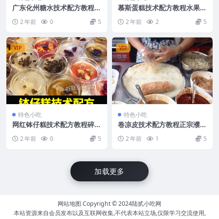
广东化州糖水技术配方教程港
慕斯蛋糕技术配方教程水果甜
式夏季甜饮品摆摊创业小吃教
点品私房烘焙小吃制作技术教
2 年前
0
5
2 年前
2
5
学商用
程商用
VIP
VIP
特色小吃
特色小吃
网红钵仔糕技术配方教程碎仔
卷凉皮技术配方教程正宗濮阳
糕小吃制作视频培训教学摆摊
裹凉皮调料辣椒油制作技术教
2 年前
0
5
2 年前
1
5
创业商用
程商用
加载更多
网站地图
Copyright © 2024
陆贰小吃网
本站资源来自会员发布以及互联网收集,不代表本站立场,仅限学习交流使用,