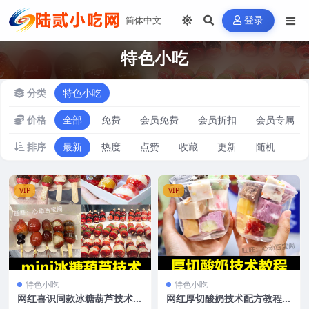
登录
特色小吃
分类
特色小吃
价格
全部
免费
会员免费
会员折扣
会员专属
排序
最新
热度
点赞
收藏
更新
随机
VIP
VIP
特色小吃
特色小吃
网红喜识同款冰糖葫芦技术教
网红厚切酸奶技术配方教程炒