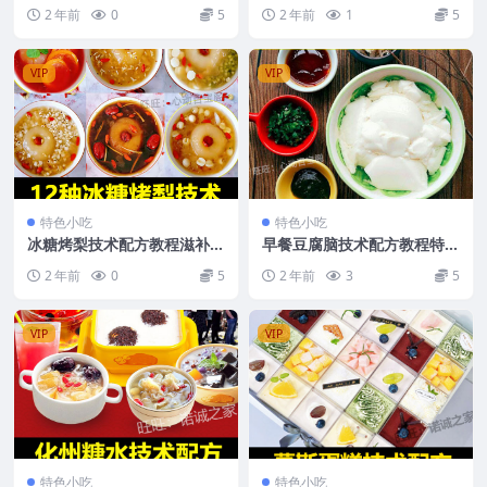
程不化糖小串冰糖葫芦配方视
酸奶小吃制作技术教程摆摊创
2 年前
0
5
2 年前
1
5
频教学
业夜市
VIP
VIP
特色小吃
特色小吃
冰糖烤梨技术配方教程滋补甜
早餐豆腐脑技术配方教程特色
品烤水果特色小吃制作技术配
小吃无水豆腐花卤汁制作技术
2 年前
0
5
2 年前
3
5
方教程商用
教程商用
VIP
VIP
特色小吃
特色小吃